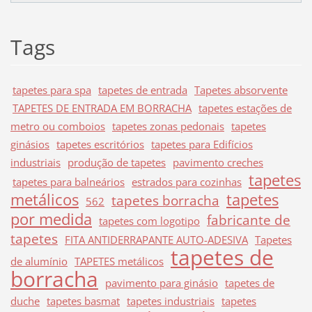
Tags
tapetes para spa
tapetes de entrada
Tapetes absorvente
TAPETES DE ENTRADA EM BORRACHA
tapetes estações de
metro ou comboios
tapetes zonas pedonais
tapetes
ginásios
tapetes escritórios
tapetes para Edifícios
industriais
produção de tapetes
pavimento creches
tapetes
tapetes para balneários
estrados para cozinhas
metálicos
tapetes
tapetes borracha
562
por medida
fabricante de
tapetes com logotipo
tapetes
FITA ANTIDERRAPANTE AUTO-ADESIVA
Tapetes
tapetes de
de alumínio
TAPETES metálicos
borracha
pavimento para ginásio
tapetes de
duche
tapetes basmat
tapetes industriais
tapetes