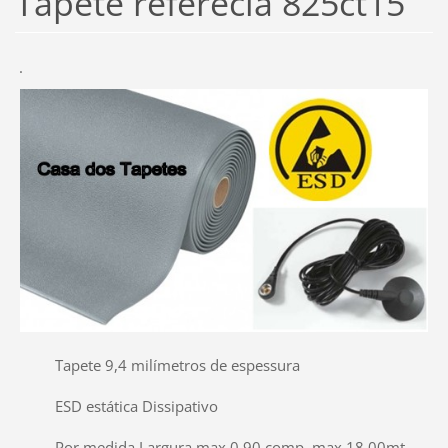
Tapete referecia 825ct15
·
Tapete 9,4 milímetros de espessura
ESD estática Dissipativo
Por medida Largura max 0,90 comp max 18,00mt