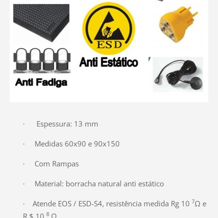
· Espessura: 13 mm
· Medidas 60x90 e 90x150
· Com Rampas
· Material: borracha natural anti estático
7
· Atende EOS / ESD-S4, resistência medida Rg 10
Ω e
8
R $ 10
Ω.