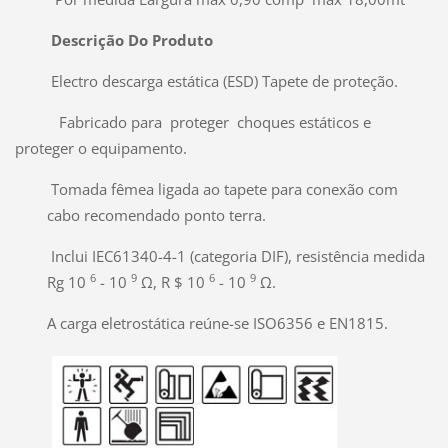
Descrição Do Produto
Electro descarga estática (ESD) Tapete de proteção.
Fabricado para proteger choques estáticos e
proteger o equipamento.
Tomada fêmea ligada ao tapete para conexão com
cabo recomendado ponto terra.
Inclui IEC61340-4-1 (categoria DIF), resistência medida
6
9
6
9
Rg 10
- 10
Ω, R $ 10
- 10
Ω.
A carga eletrostática reúne-se ISO6356 e EN1815.