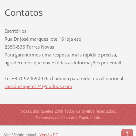
Contatos
Escritórios
Rua Dr José marques lote 16 loja esq
2350-536 Torres Novas
Para garantirmos uma resposta mais rápida e precisa,
agradecemos que envie todas as informações por email.
Tel:+351 924690976 chamada para rede móvel nacional.
casadost
apetes24
@outlook
.com
©casa dos tapetes 2009 Todos os direitos reservados.
Desenvolvido Casa dos Tapetes Lda
Ver:
Versão móvel
|
Versão PC