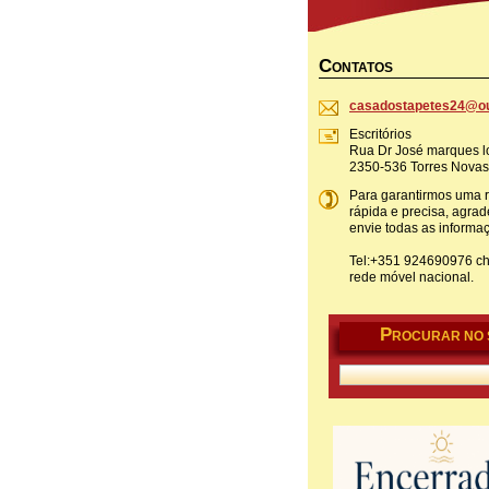
C
ONTATOS
casadost
apetes24
@ou
Escritórios
Rua Dr José marques lo
2350-536 Torres Novas
Para garantirmos uma 
rápida e precisa, agr
envie todas as informa
Tel:+351 924690976 c
rede móvel nacional.
P
ROCURAR NO 