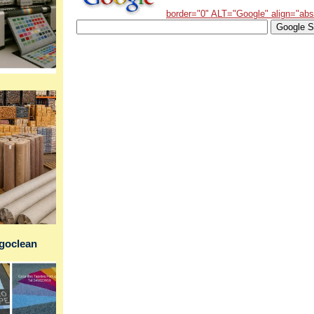
border="0" ALT="Google" align="ab
ogoclean