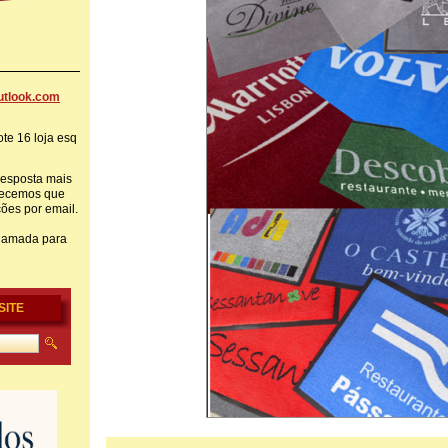
tlook
.com
te 16 loja esq
resposta mais
adecemos que
ções por email.
hamada para
SITE