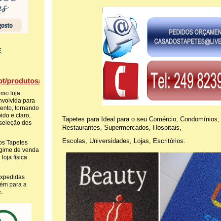
E
t/produtos/
omo loja
envolvida para
mento, tornando
ido e claro,
Tapetes para
Ideal para o seu Comércio, Condomínios,
 seleção dos
Restaurantes, Supermercados, Hospitais,
Escolas, Universidades, Lojas, Escritórios.
s Tapetes
egime de venda
loja física
expedidas
ém para a
.