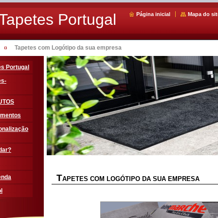
Tapetes Portugal
Página inicial
Mapa do sit
Tapetes com Logótipo da sua empresa
s Portugal
es-
UTOS
amentos
onalização
dar?
T
enda
APETES COM LOGÓTIPO DA SUA EMPRESA
l