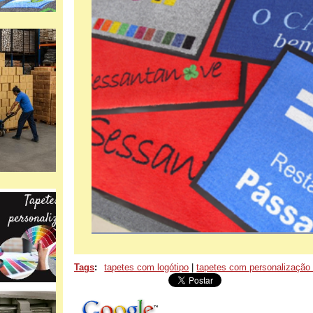
Tags
:
tapetes com logótipo
|
tapetes com personalização 