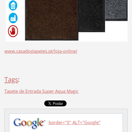
www.casadostapetes.pt/loja-online/
Tags
:
Tapete de Entrada Super Aqua Magic
border="0" ALT="Google"