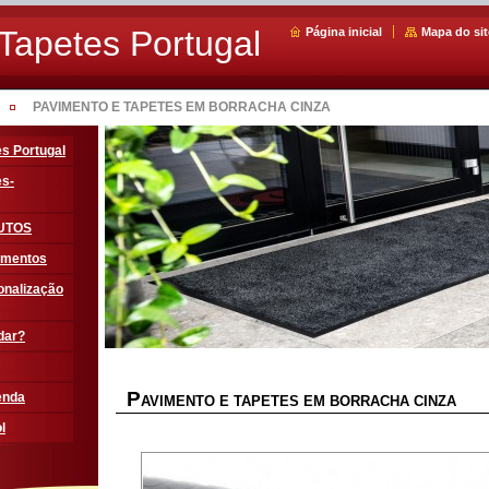
Tapetes Portugal
Página inicial
Mapa do sit
PAVIMENTO E TAPETES EM BORRACHA CINZA
s Portugal
es-
UTOS
amentos
onalização
dar?
P
enda
AVIMENTO E TAPETES EM BORRACHA CINZA
l