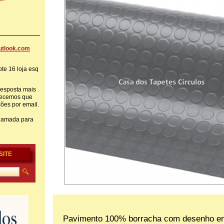
tlook
.com
te 16 loja esq
resposta mais
adecemos que
ções por email.
hamada para
SITE
Pavimento 100% borracha com desenho em