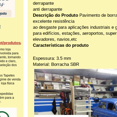
derrapante
anti derrapante
Descrição do Produto
Pavimento de borr
excelente resistência
ao desgaste para aplicações industriais e 
E
para edifícios, estações, aeroportos, sup
elevadores, navios,etc
t/produtos/
Características do produto
omo loja
envolvida para
mento, tornando
Espessura: 3.5 mm
ido e claro,
Material: Borracha SBR
 seleção dos
s Tapetes
egime de venda
loja física
expedidas
ém para a
.