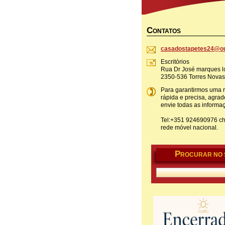
C
ONTATOS
casadost
apetes24
@ou
Escritórios
Rua Dr José marques lo
2350-536 Torres Novas
Para garantirmos uma 
rápida e precisa, agr
envie todas as informa
Tel:+351 924690976 c
rede móvel nacional.
P
ROCURAR NO 