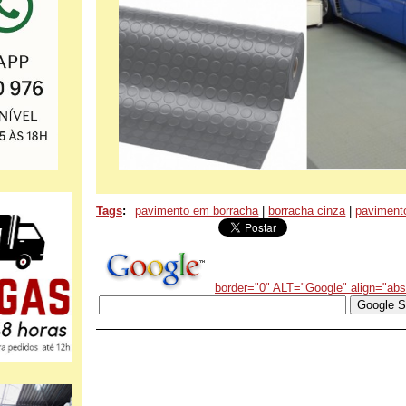
Tags
:
pavimento em borracha
|
borracha cinza
|
paviment
border="0" ALT="Google" align="ab