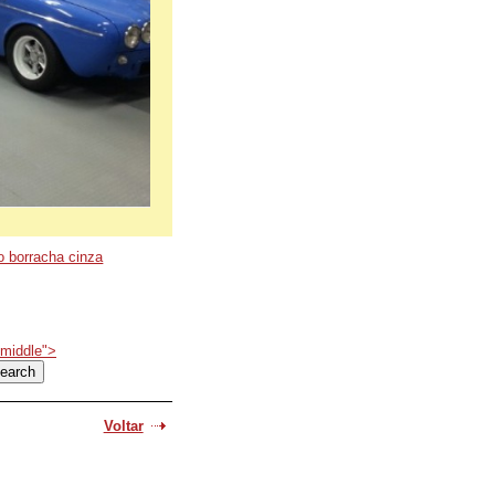
o borracha cinza
smiddle">
Voltar