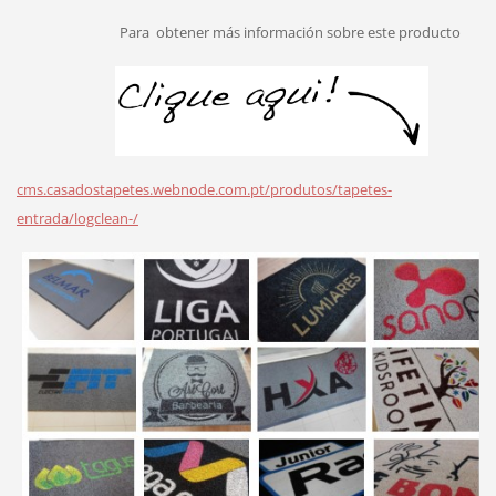
Para
obtener más información sobre este producto
cms.casadostapetes.webnode.com.pt/produtos/tapetes-
entrada/logclean-/