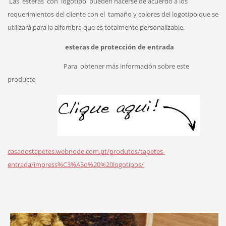
Las
esteras
con
logotipo
pueden hacerse de acuerdo a los
requerimientos del cliente con el
tamaño y colores del logotipo que se
utilizará para la alfombra que es totalmente personalizable.
esteras de protección de entrada
Para
obtener más información sobre este
producto
casadostapetes.webnode.com.pt/produtos/tapetes-
entrada/impress%C3%A3o%20%20logotipos/