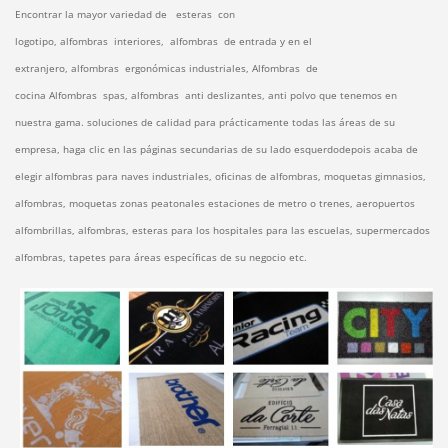
Encontrar la mayor variedad de
esteras
con
logotipo,
alfombras
interiores,
alfombras
de entrada y en el
extranjero,
alfombras
ergonómicas industriales,
Alfombras
de
cocina
Alfombras
spas,
alfombras
anti deslizantes, anti polvo
que tenemos en
nuestra gama.
soluciones de calidad para prácticamente todas las áreas de su
empresa, haga clic en las páginas secundarias de su lado esquerdodepois acaba de
elegir alfombras para naves industriales, oficinas de alfombras, moquetas gimnasios,
alfombras, moquetas zonas peatonales estaciones de metro o trenes, aeropuertos
alfombrillas, alfombras, esteras para los hospitales para las escuelas, supermercados
alfombras, tapetes para áreas específicas de su negocio etc.