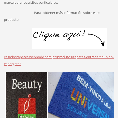
marca para requisitos particulares.
Para
obtener más información sobre este
producto
casadostapetes.webnode.com.pt/produtos/tapetes-entrada/chuhinn-
espargete/