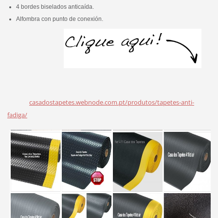
4 bordes biselados anticaída.
Alfombra con punto de conexión.
casadostapetes.webnode.com.pt/produtos/tapetes-anti-
fadiga/