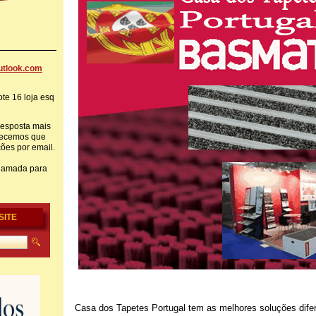
tlook
.com
te 16 loja esq
resposta mais
adecemos que
ções por email.
hamada para
SITE
Casa dos Tapetes Portugal tem as melhores soluções difer