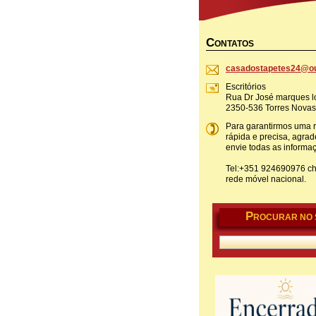
C
ONTATOS
casadost
apetes24
@ou
Escritórios
Rua Dr José marques lo
2350-536 Torres Novas
Para garantirmos uma 
rápida e precisa, agr
envie todas as informa
Tel:+351 924690976 c
rede móvel nacional.
P
ROCURAR NO 