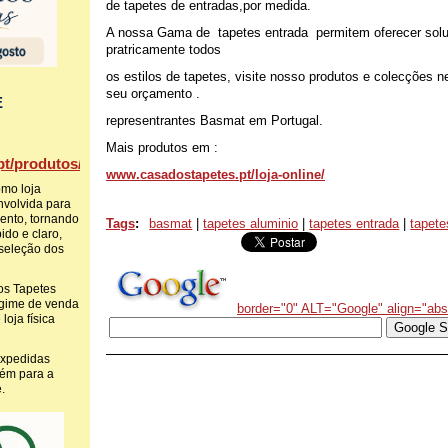
de tapetes de entradas,por medida.
A nossa Gama de tapetes entrada permitem oferecer solu
pratricamente todos
os estilos de tapetes, visite nosso produtos e colecções ne
seu orçamento .
E
representrantes Basmat em Portugal.
Mais produtos em :
t/produtos/
www.casadostapetes.pt/loja-online/
omo loja
envolvida para
mento, tornando
Tags
:
basmat
|
tapetes aluminio
|
tapetes entrada
|
tapet
ido e claro,
 seleção dos
s Tapetes
egime de venda
border="0" ALT="Google" align="ab
loja física
expedidas
ém para a
.