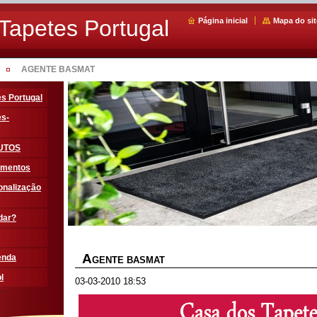
Tapetes Portugal
Página inicial
Mapa do sit
AGENTE BASMAT
s Portugal
es-
UTOS
amentos
onalização
dar?
A
enda
GENTE BASMAT
l
03-03-2010 18:53